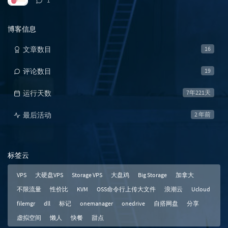
1
论
数：
博客信息
文章数目
16
评论数目
19
运行天数
7年221天
最后活动
2 年前
标签云
VPS
大硬盘VPS
Storage VPS
大盘鸡
Big Storage
加拿大
不限流量
性价比
KVM
OSS命令行上传大文件
浪潮云
Ucloud
filemgr
dll
标记
onemanager
onedrive
自搭网盘
分享
虚拟空间
懒人
快餐
甜点