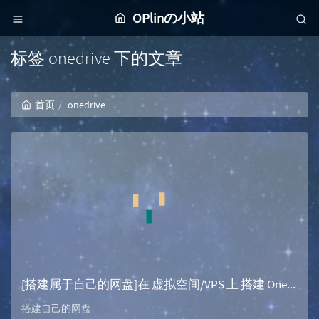
OPlinの小站
标签 onedrive 下的文章
首页
onedrive
[搭建属于自己的网盘]在 虚拟空间/VPS 上 搭建 Onemanager
搭建自己的网盘