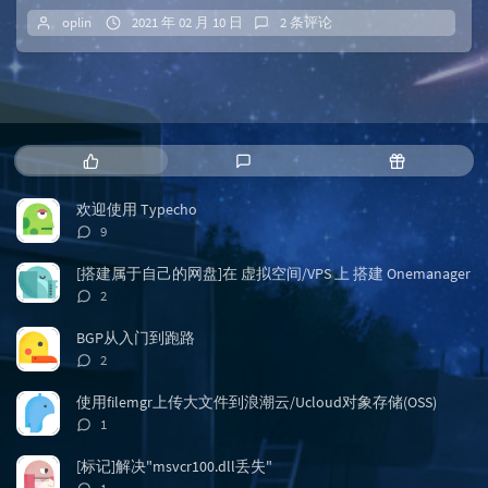
oplin
2021 年 02 月 10 日
2 条评论
热
最
随
门
新
机
文
评
文
欢迎使用 Typecho
章
论
章
评
9
论
数：
[搭建属于自己的网盘]在 虚拟空间/VPS 上 搭建 Onemanager
评
2
论
数：
BGP从入门到跑路
评
2
论
数：
使用filemgr上传大文件到浪潮云/Ucloud对象存储(OSS)
评
1
论
数：
[标记]解决"msvcr100.dll丢失"
评