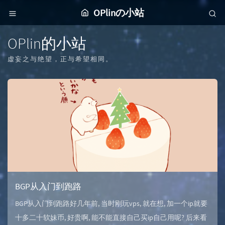
OPlinの小站
OPlin的小站
虚妄之与绝望，正与希望相同。
BGP从入门到跑路
BGP从入门到跑路好几年前, 当时刚玩vps, 就在想, 加一个ip就要
十多二十软妹币, 好贵啊, 能不能直接自己买ip自己用呢? 后来看