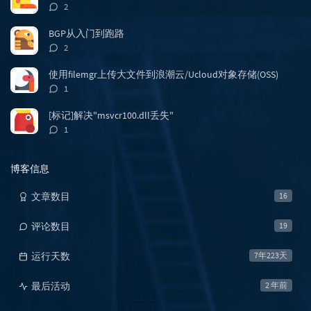
评
2
论
数：
BGP从入门到跑路
评
2
论
数：
使用filemgr上传大文件到浪潮云/Ucloud对象存储(OSS)
评
1
论
数：
[标记]解决"msvcr100.dll丢失"
评
1
论
数：
博客信息
文章数目
16
评论数目
19
运行天数
7年223天
最后活动
2 年前