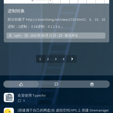
进制转换
部分转载于 http://c.biancheng.net/view/1725.html2、8、10、16
进制：2进制： 0 18进制：0 1 2 3 4 ...
oplin
2022 年 09 月 27 日
暂无评论
1
2
3
4
热
最
随
门
新
机
文
评
文
欢迎使用 Typecho
章
论
章
评
9
论
数：
[搭建属于自己的网盘]在 虚拟空间/VPS 上 搭建 Onemanager