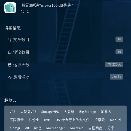
数：
[标记]解决"msvcr100.dll丢失"
评
1
论
数：
博客信息
文章数目
16
评论数目
19
运行天数
7年220天
最后活动
2 年前
标签云
VPS
大硬盘VPS
Storage VPS
大盘鸡
Big Storage
加拿大
不限流量
性价比
KVM
OSS命令行上传大文件
浪潮云
Ucloud
filemgr
dll
标记
onemanager
onedrive
自搭网盘
分享