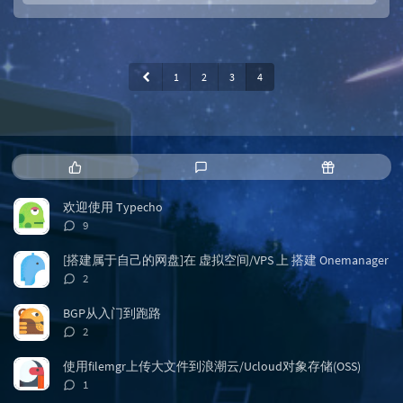
1
2
3
4
热
最
随
门
新
机
文
评
文
欢迎使用 Typecho
章
论
章
评
9
论
数：
[搭建属于自己的网盘]在 虚拟空间/VPS 上 搭建 Onemanager
评
2
论
数：
BGP从入门到跑路
评
2
论
数：
使用filemgr上传大文件到浪潮云/Ucloud对象存储(OSS)
评
1
论