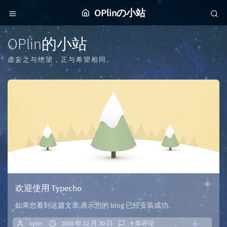
OPlinの小站
OPlin的小站
虚妄之与绝望，正与希望相同。
欢迎使用 Typecho
如果您看到这篇文章,表示您的 blog 已经安装成功.
oplin
2018 年 12 月 30 日
9 条评论